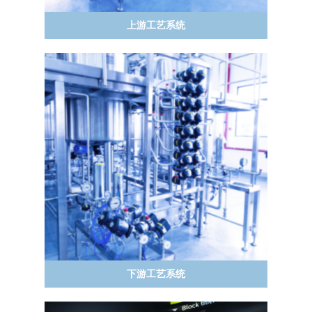
反应器系统集成
上游工艺系统
CIP/SIP
系统集成
收获及过滤模块集成
缓冲液配制、存储及分配系统
层析系统集成
CIP/SIP
下游工艺系统
深层过滤，纳滤超滤模块及集成