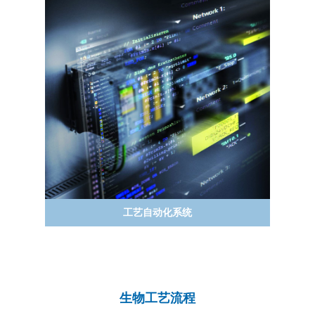
PCS7 Batch
Emerson Delta V
工艺自动化系统
或者客户指定自控平台
生物工艺流程