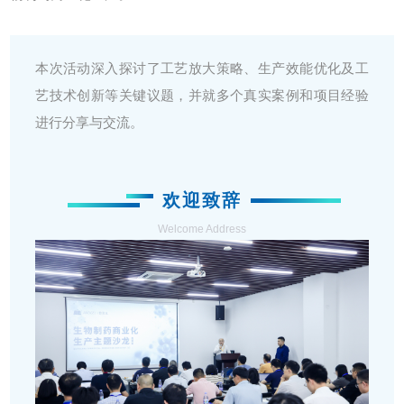
本次活动深入探讨了工艺放大策略、生产效能优化及工
艺技术创新等关键议题，并就多个真实案例和项目经验
进行分享与交流。
01
欢迎致辞
Welcome Address